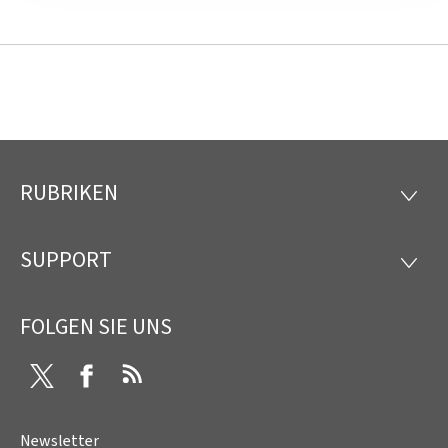
RUBRIKEN
Footer
RUBRI
SUPPORT
SUPP
FOLGEN SIE UNS
Twitter
Facebook
RSS
Newsletter