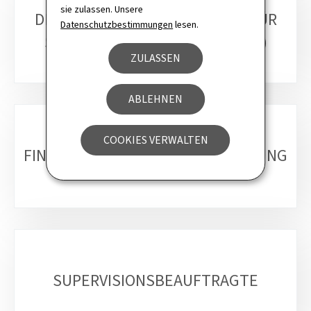
sie zulassen. Unsere
DIE REGIONALBEAUFTRAGTEN FÜR
Datenschutzbestimmungen
lesen.
SOZIALE EINGLIEDERUNG (ARIS)
ZULASSEN
ABLEHNEN
COOKIES VERWALTEN
FINANZDIENSTLEISTUNGSABTEILUNG
SUPERVISIONSBEAUFTRAGTE