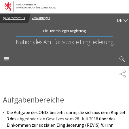
Zur Hauptnavigation
Zum Inhalt
DE
gouvernement.lu
Verwaltungen
DE
Die Luxemburger Regierung
Nationales Amt für soziale Eingliederung
SUCHFLED 
MENÜ
HAUPT-
PA
Aufgabenbereiche
Die Aufgabe des ONIS besteht darin, die sich aus dem Kapitel
3 des
abgeänderten Gesetzes vom 28. Juli 2018
über das
Einkommen zur sozialen Eingliederung (REVIS) für ihn