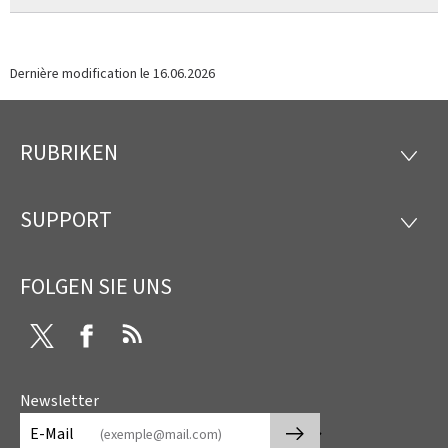
Dernière modification le
16.06.2026
RUBRIKEN
Footer
RUBRI
SUPPORT
SUPP
FOLGEN SIE UNS
Twitter
Facebook
RSS
Newsletter
🡒
E-Mail