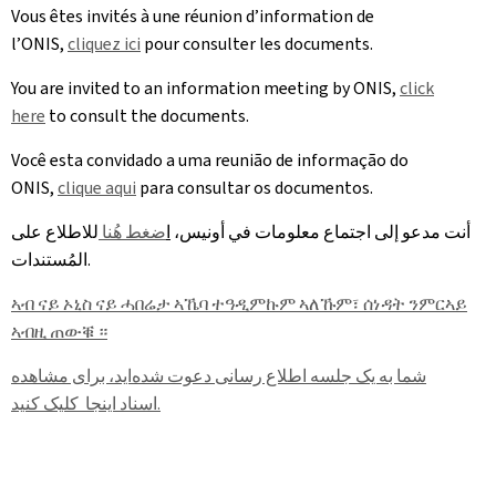
Vous êtes invités à une réunion d’information de
l’ONIS,
cliquez ici
pour consulter les documents.
You are invited to an information meeting by ONIS,
click
here
to consult the documents.
Você esta convidado a uma reunião de informação do
ONIS,
clique aqui
para consultar os documentos.
أنت مدعو إلى اجتماع معلومات في أونيس،
ا
ضغط هُنا
للاطلاع على
المُستندات.
ኣብ ናይ ኦኒስ ናይ ሓበሬታ ኣኼባ ተዓዲምኩም ኣለኹም፣ ሰነዳት ንምርኣይ
ኣብዚ ጠውቑ ።
شما به یک جلسه اطلاع ‌رسانی دعوت شده‌اید، برای مشاهده
اینجا کلیک کنید.
اسناد