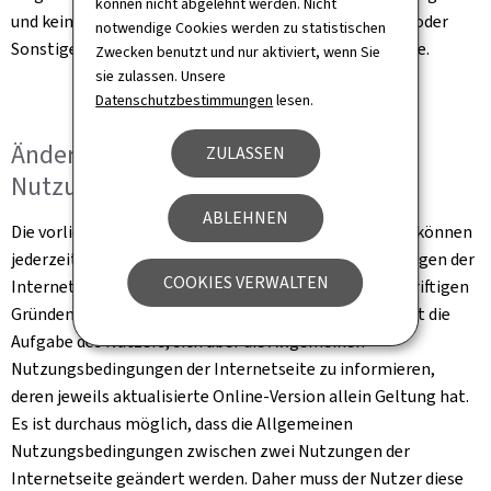
können nicht abgelehnt werden. Nicht
und keinesfalls die Abtretung von Rechten, Eigentum oder
notwendige Cookies werden zu statistischen
Sonstigem im Zusammenhang mit dieser Internetseite.
Zwecken benutzt und nur aktiviert, wenn Sie
sie zulassen. Unsere
Datenschutzbestimmungen
lesen.
Änderung der Allgemeinen
ZULASSEN
Nutzungsbedingungen
ABLEHNEN
Die vorliegenden Allgemeinen Nutzungsbedingungen können
jederzeit und ohne Ankündigung aufgrund von Änderungen der
COOKIES VERWALTEN
Internetseite, der Gesetzgebung oder aus sonstigen triftigen
Gründen Änderungen oder Ergänzungen erfahren. Es ist die
Aufgabe des Nutzers, sich über die Allgemeinen
Nutzungsbedingungen der Internetseite zu informieren,
deren jeweils aktualisierte Online-Version allein Geltung hat.
Es ist durchaus möglich, dass die Allgemeinen
Nutzungsbedingungen zwischen zwei Nutzungen der
Internetseite geändert werden. Daher muss der Nutzer diese