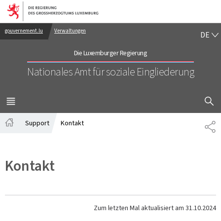
Zur Hauptnavigation
Zum Inhalt
DE
gouvernement.lu
Verwaltungen
DE
Die Luxemburger Regierung
Nationales Amt für soziale Eingliederung
SUCHFLED 
MENÜ
HAUPT-
Support
Kontakt
TE
Startseite
Kontakt
Zum letzten Mal aktualisiert am
31.10.2024