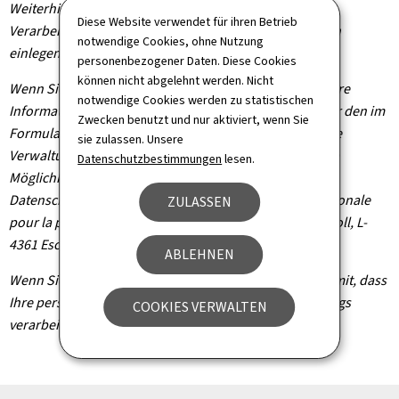
Weiterhin können Sie, außer in Fällen, in denen die
Diese Website verwendet für ihren Betrieb
Verarbeitung Ihrer Daten verpflichtend ist, Widerspruch
notwendige Cookies, ohne Nutzung
einlegen, wenn dieser rechtmäßig begründet ist.
personenbezogener Daten. Diese Cookies
können nicht abgelehnt werden. Nicht
Wenn Sie diese Rechte ausüben und/oder Einsicht in Ihre
notwendige Cookies werden zu statistischen
Informationen nehmen möchten, können Sie sich unter den im
Zwecken benutzt und nur aktiviert, wenn Sie
Formular angegebenen Kontaktdaten an die zuständige
sie zulassen. Unsere
Verwaltungsbehörde wenden. Sie haben außerdem die
Datenschutzbestimmungen
lesen.
Möglichkeit, bei der Nationalen Kommission für den
Datenschutz Beschwerde einzulegen (Commission nationale
ZULASSEN
pour la protection des données, 1, Avenue du Rock'n'Roll, L-
4361 Esch-sur-Alzette).
ABLEHNEN
Wenn Sie Ihren Vorgang fortsetzen, akzeptieren Sie damit, dass
Ihre personenbezogenen Daten im Rahmen Ihres Antrags
COOKIES VERWALTEN
verarbeitet werden.