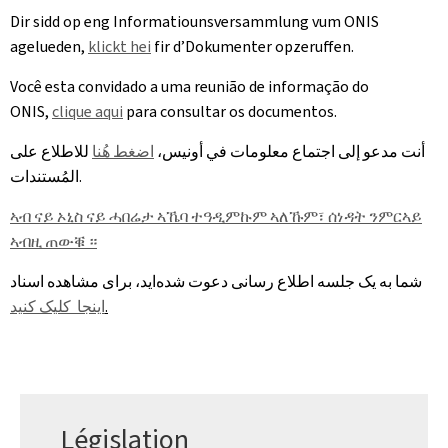
Dir sidd op eng Informatiounsversammlung vum ONIS
agelueden,
klickt hei
fir d’Dokumenter opzeruffen.
Você esta convidado a uma reunião de informação do
ONIS,
clique aqui
para consultar os documentos.
أنت مدعو إلى اجتماع معلومات في أونيس،
اضغط هُنا
للاطلاع على
المُستندات.
ኣብ ናይ ኦኒስ ናይ ሓበሬታ ኣኼባ ተዓዲምኩም ኣለኹም፣ ሰነዳት ንምርኣይ
ኣብዚ ጠውቑ ።
شما به یک جلسه اطلاع ‌رسانی دعوت شده‌اید، برای مشاهده اسناد
اینجا کلیک کنید
.
Législation