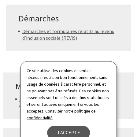
Démarches
Démarches et formulaires relatifs au revenu
d’inclusion sociale (REVIS)
Ce site utilise des cookies essentiels
nécessaires à son bon fonctionnement, sans
Ministère de tutelle
usage de données à caractère personnel, et
ne pouvant pas être refusés. Des cookies non
essentiels sont utilisés à des fins statistiques
Ministère de la Famille, des Solidarités, du Vivre
et seront activés uniquement si vous les
ensemble et de l’Accueil
acceptez. Consulter notre
politique de
confidentialité
.
J'ACCEPTE