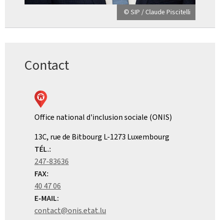
© SIP / Claude Piscitelli
Contact
Office national d'inclusion sociale (ONIS)
ADRESSE
13C, rue de Bitbourg
L-1273
Luxembourg
:
TÉL.:
247-83636
FAX:
40 47 06
E-MAIL:
contact@onis.etat.lu