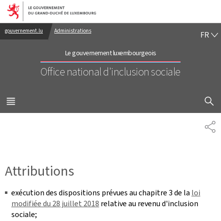
Aller au menu principal
Aller au contenu
FR
gouvernement.lu
Administrations
FR
Le gouvernement luxembourgeois
Office national d'inclusion sociale
AFFICHER
MENU
PRINCIPAL
PA
Attributions
exécution des dispositions prévues au chapitre 3 de la
loi
modifiée du 28 juillet 2018
relative au revenu d'inclusion
sociale;