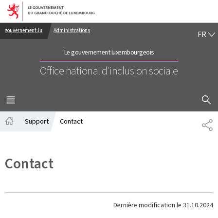
Aller au menu principal
Aller au contenu
FR
gouvernement.lu
Administrations
FR
Le gouvernement luxembourgeois
Office national d'inclusion sociale
AFFICHER
MENU
PRINCIPAL
Support
Contact
PA
Accueil
Contact
Dernière modification le
31.10.2024