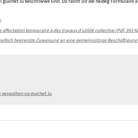
 guichet.lu beschriwwe sinn. Do fannt Dir die néideg Formulairë a
)
ffectation temporaire à des travaux d'utilité collective (Pdf, 393 K
zeitlich begrenzte Zuweisung an eine gemeinnützige Beschäftigung 
e verwalten op guichet.lu