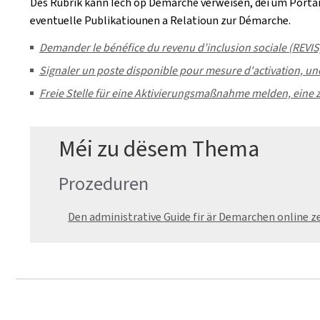
Dës Rubrik kann Iech op Démarchë verweisen, déi um Portail
eventuelle Publikatiounen a Relatioun zur Démarche.
Demander le bénéfice du revenu d’inclusion sociale (REVIS
Signaler un poste disponible pour mesure d'activation, une a
Freie Stelle für eine Aktivierungsmaßnahme melden, eine 
Méi zu dësem Thema
Prozeduren
Den administrative Guide fir är Demarchen online z