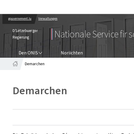
gouvernement.lu
Verwaltungen
D’Lëtzebuerger
Nationale Service fir 
Regierung
DEN ONIS
Den ONIS
Noriichten
Demarchen
Startsäit
Demarchen