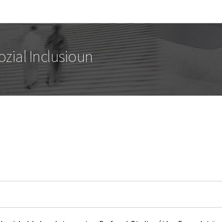
Bei den Haaptmenü goen
Bei den Inhalt goen
sozial Inclusioun