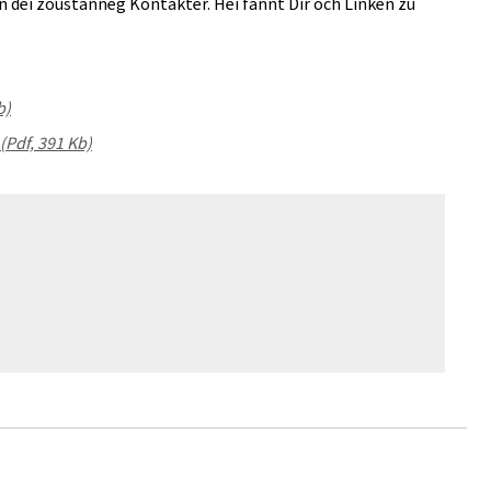
n déi zoustänneg Kontakter. Hei fannt Dir och Linken zu
b)
(Pdf, 391 Kb)