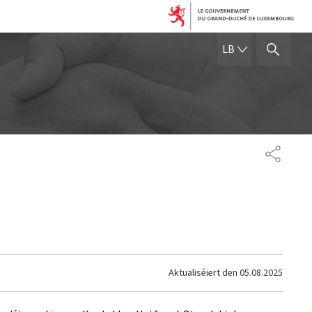
LËTZEBUERGE
LB
SHOW HIDE SEARCH
SHARE
Aktualiséiert den
05.08.2025