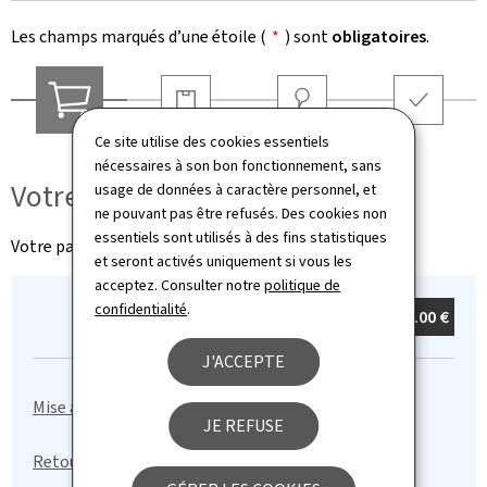
Les champs marqués d’une étoile (
*
) sont
obligatoires
.
Livraison
Adresse
Récapitulatif
Ce site utilise des cookies essentiels
Votre panier
nécessaires à son bon fonctionnement, sans
Votre panier
usage de données à caractère personnel, et
ne pouvant pas être refusés. Des cookies non
essentiels sont utilisés à des fins statistiques
Votre panier est vide
et seront activés uniquement si vous les
acceptez. Consulter notre
politique de
confidentialité
.
Total :
0
article(s)
0.00 €
J'ACCEPTE
JE REFUSE