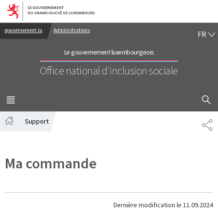
Aller au menu principal
Aller au contenu
FR
gouvernement.lu
Administrations
FR
Le gouvernement luxembourgeois
Office national d'inclusion sociale
AFFICHER
MENU
PRINCIPAL
Support
PA
Accueil
Ma commande
Dernière modification le
11.09.2024